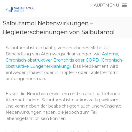
HAUPTMENÜ
S
S
a
Salbutamol Nebenwirkungen –
a
l
l
Begleiterscheinungen von Salbutamol
b
b
u
t
u
a
Salbutamol ist ein häufig verschriebenes Mittel zur
t
m
Behandlung von Atemwegserkrankungen wie
Asthma
,
a
o
Chronisch-obstruktiver Bronchitis oder COPD (Chronisch-
l
m
obstruktive Lungenerkrankung)
. Das Medikament wird
O
o
entweder inhaliert oder in Tropfen- oder Tablettenform
n
oral eingenommen.
l
l
i
O
n
n
Es soll die Bronchien erweitern und so akut auftretende
e
Atemnot lindern. Salbutamol ist nur kurzzeitig wirksam
l
und kann neben der beabsichtigten auch unerwünschte
i
Nebenwirkungen haben, die jedoch zum Teil
n
lebensgefährlich sein können.
e