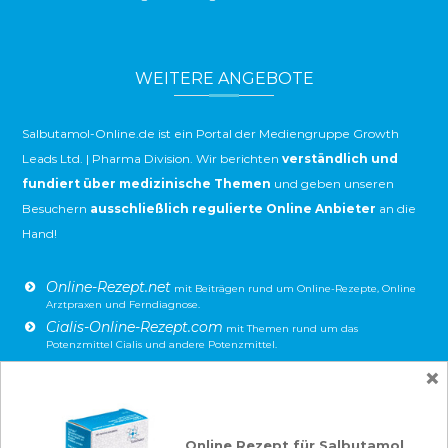
WEITERE ANGEBOTE
Salbutamol-Online.de ist ein Portal der Mediengruppe Growth
Leads Ltd. | Pharma Division. Wir berichten
verständlich und
fundiert über medizinische Themen
und geben unseren
Besuchern
ausschließlich regulierte Online Anbieter
an die
Hand!
Online-Rezept.net
mit Beiträgen rund um Online-Rezepte, Online
Arztpraxen und Ferndiagnose.
Cialis-Online-Rezept.com
mit Themen rund um das
Potenzmittel Cialis und andere Potenzmittel.
Viagra-Online-Rezept.com
×
mit Themen rund um das
Potenzmittel Viagra und andere Potenzmittel.
Finasterid-Online.com
mit den Schwerpunkten Finasterid,
Haarausfall und Prostata-Beschwerden.
Online Rezept für Salbutamol
Erkältung-Loswerden.com: