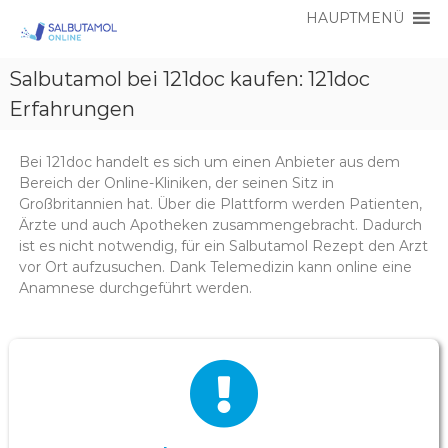
HAUPTMENÜ
S
S
a
Salbutamol bei 121doc kaufen: 121doc
a
l
l
Erfahrungen
b
b
u
t
u
a
Bei 121doc handelt es sich um einen Anbieter aus dem
t
m
Bereich der Online-Kliniken, der seinen Sitz in
a
o
Großbritannien hat.
Über die Plattform werden Patienten,
l
m
Ärzte und auch Apotheken zusammengebracht. Dadurch
O
o
ist es nicht notwendig, für ein Salbutamol Rezept den Arzt
n
vor Ort aufzusuchen. Dank Telemedizin kann online eine
l
l
i
Anamnese durchgeführt werden.
O
n
n
e
l
i
n
e