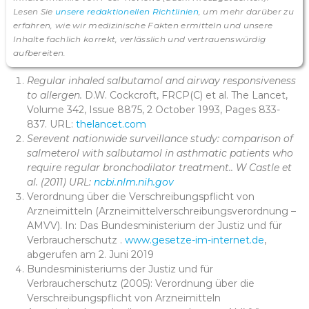
Lesen Sie
unsere redaktionellen Richtlinien
, um mehr darüber zu
erfahren, wie wir medizinische Fakten ermitteln und unsere
Inhalte fachlich korrekt, verlässlich und vertrauenswürdig
aufbereiten.
Regular inhaled salbutamol and airway responsiveness
to allergen.
D.W. Cockcroft, FRCP(C) et al. The Lancet,
Volume 342, Issue 8875, 2 October 1993, Pages 833-
837. URL:
thelancet.com
Serevent nationwide surveillance study: comparison of
salmeterol with salbutamol in asthmatic patients who
require regular bronchodilator treatment.. W Castle et
al. (2011) URL:
ncbi.nlm.nih.gov
Verordnung über die Verschreibungspflicht von
Arzneimitteln (Arzneimittelverschreibungsverordnung –
AMVV). In: Das Bundesministerium der Justiz und für
Verbraucherschutz .
www.gesetze-im-internet.de
,
abgerufen am 2. Juni 2019
Bundesministeriums der Justiz und für
Verbraucherschutz (2005): Verordnung über die
Verschreibungspflicht von Arzneimitteln