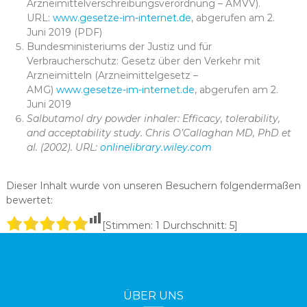
Arzneimittelverschreibungsverordnung – AMVV).
URL:
www.gesetze-im-internet.de
, abgerufen am 2.
Juni 2019 (PDF)
Bundesministeriums der Justiz und für
Verbraucherschutz: Gesetz über den Verkehr mit
Arzneimitteln (Arzneimittelgesetz –
AMG)
www.gesetze-im-internet.de
, abgerufen am 2.
Juni 2019
Salbutamol dry powder inhaler: Efficacy, tolerability,
and acceptability study. Chris O’Callaghan MD, PhD et
al. (2002). URL:
onlinelibrary.wiley.com
Dieser Inhalt wurde von unseren Besuchern folgendermaßen
bewertet:
[Stimmen:
1
Durchschnitt:
5
]
ÜBER UNS