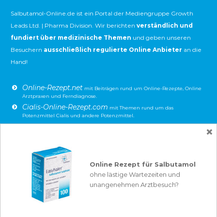
Salbutamol-Online.de ist ein Portal der Mediengruppe Growth
Leads Ltd. | Pharma Division. Wir berichten
verständlich und
fundiert über medizinische Themen
und geben unseren
Besuchern
ausschließlich regulierte Online Anbieter
an die
Hand!
Online-Rezept.net
mit Beiträgen rund um Online-Rezepte, Online
Arztpraxen und Ferndiagnose.
Cialis-Online-Rezept.com
mit Themen rund um das
Potenzmittel Cialis und andere Potenzmittel.
Viagra-Online-Rezept.com
×
mit Themen rund um das
Potenzmittel Viagra und andere Potenzmittel.
Finasterid-Online.com
mit den Schwerpunkten Finasterid,
Haarausfall und Prostata-Beschwerden.
Online Rezept für Salbutamol
Erkältung-Loswerden.com:
Alles über Erkältung und Grippe –
ohne lästige Wartezeiten und
einfach und verständlich erklärt!
unangenehmen Arztbesuch?