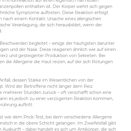
fte Immunreaktion auf einen eigentlich harmlosen
lanzenpollen enthalten ist. Der Körper wehrt sich gegen
ähnliche Symptome auftreten. Diese Reaktion erfolgt
n nach einem Kontakt. Ursache eines allergischen
sche Veranlagung, die sich herausbildet, wenn der
d.
 Beschwerden begleitet – einige der häufigsten darunter
ugen und der Nase. Diese reagieren ähnlich wie auf einen
erz und gesteigerter Produktion von Sekreten. Bei
n die Allergene die Haut reizen, auf der sich Rötungen
Anfall, dessen Stärke im Wesentlichen von der
t. Wird der Betroffene nicht länger dem Reiz
 mehrerer Stunden zurück – oft verschafft schon eine
 kann es jedoch zu einer verzögerten Reaktion kommen,
rührung auftritt.
est wie dem Prick-Test, bei dem verschiedene Allergene
stich in die obere Schicht gelangen. Im Zweifelsfall gibt
Auskunft – dabei handelt es sich um Antikörper, die sich