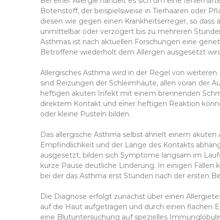
Bei einer Allergie handelt es sich um eine fehlerha
Botenstoff, der beispielsweise in Tierhaaren oder Pf
diesen wie gegen einen Krankheitserreger, so dass 
unmittelbar oder verzögert bis zu mehreren Stunde
Asthmas ist nach aktuellen Forschungen eine geneti
Betroffene wiederholt dem Allergen ausgesetzt wir
Allergisches Asthma wird in der Regel von weiteren
sind Reizungen der Schleimhäute, allen voran der A
heftigen akuten Infekt mit einem brennenden Schm
direktem Kontakt und einer heftigen Reaktion könne
oder kleine Pusteln bilden.
Das allergische Asthma selbst ähnelt einem akuten 
Empfindlichkeit und der Länge des Kontakts abhäng
ausgesetzt, bilden sich Symptome langsam im Laufe
kurze Pause deutliche Linderung. In einigen Fällen
bei der das Asthma erst Stunden nach der ersten Be
Die Diagnose erfolgt zunächst über einen Allergiet
auf die Haut aufgetragen und durch einen flachen Ein
eine Blutuntersuchung auf spezielles Immunglobulin 