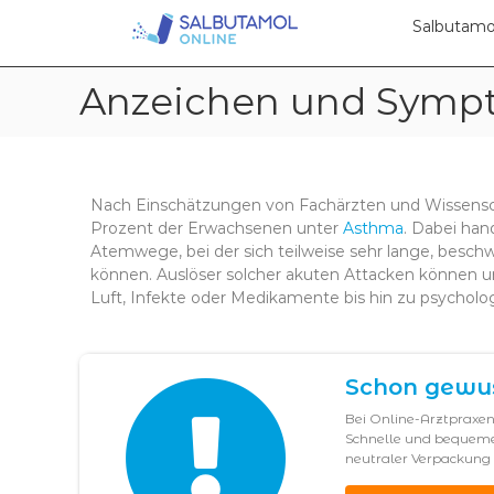
S
S
a
a
Salbutamol
l
l
b
b
Anzeichen und Sympt
u
u
t
t
a
a
m
m
o
Nach Einschätzungen von Fachärzten und Wissenscha
o
l
Prozent der Erwachsenen unter
Asthma
. Dabei han
O
l
Atemwege, bei der sich teilweise sehr lange, besc
n
O
können. Auslöser solcher akuten Attacken können un
l
n
Luft, Infekte oder Medikamente bis hin zu psycholo
i
l
n
i
e
n
Schon gewu
e
Bei Online-Arztpraxen
Schnelle und bequeme
neutraler Verpackung b