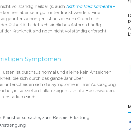
g
ht vollständig heilbar (s. auch
Asthma Medikamente –
e können aber sehr gut unterdrückt werden. Eine
D
sorgeuntersuchungen ist aus diesem Grund nicht
P
 der Pubertät bildet sich kindliches Asthma häufig
w
f der Krankheit sind noch nicht vollständig erforscht.
L
gfristigen Symptomen
Husten ist durchaus normal und alleine kein Anzeichen
kheit, die sich durch das ganze Jahr über
i unterscheiden sich die Symptome in ihrer Ausprägung
cher, in speziellen Fällen zeigen sich alle Beschwerden,
 Frühstadium sind:
M
e Krankheitsursache, zum Beispiel Erkältung
 Anstrengung