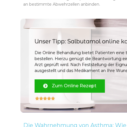
an bestimmte Abwehrzellen anbinden.
Unser Tipp: Salbutamol online k
Die Online Behandlung bietet Patienten eine t
bestellen. Hierzu genügt die Beantwortung e
Arzt geprüft wird. Nach Feststellung der Eign
ausgestellt und das Medikament an Ihre Wuns
Zum Online Rezept





Die Wahrnehmung von Asthma: Wie f