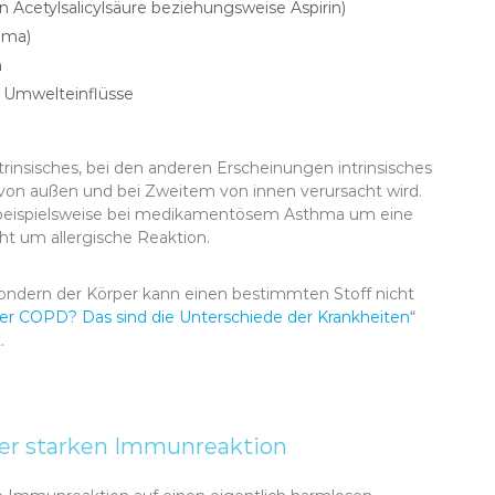
 Acetylsalicylsäure beziehungsweise Aspirin)
hma)
n
e Umwelteinflüsse
trinsisches, bei den anderen Erscheinungen intrinsisches
 von außen und bei Zweitem von innen verursacht wird.
h beispielsweise bei medikamentösem Asthma um eine
ht um allergische Reaktion.
 sondern der Körper kann einen bestimmten Stoff nicht
r COPD? Das sind die Unterschiede der Krankheiten
“
.
iner starken Immunreaktion