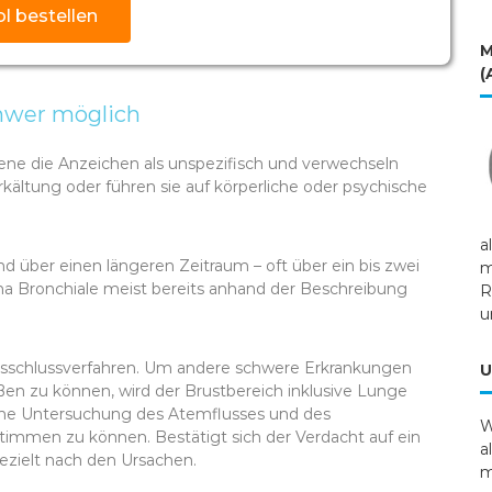
l bestellen
M
(
hwer möglich
ne die Anzeichen als unspezifisch und verwechseln
kältung oder führen sie auf körperliche oder psychische
a
über einen längeren Zeitraum – oft über ein bis zwei
m
ma Bronchiale meist bereits anhand der Beschreibung
R
u
usschlussverfahren. Um andere schwere Erkrankungen
U
en zu können, wird der Brustbereich inklusive Lunge
 eine Untersuchung des Atemflusses und des
W
men zu können. Bestätigt sich der Verdacht auf ein
a
gezielt nach den Ursachen.
m