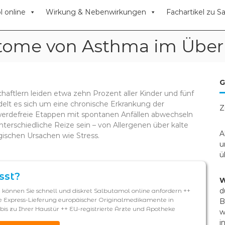
 online
Wirkung & Nebenwirkungen
Fachartikel zu S
ome von Asthma im Über
G
ftlern leiden etwa zehn Prozent aller Kinder und fünf
delt es sich um eine chronische Erkrankung der
Z
hwerdefreie Etappen mit spontanen Anfällen abwechseln
terschiedliche Reize sein – von Allergenen über kalte
A
gischen Ursachen wie Stress.
u
ü
sst?
W
d
 können Sie schnell und diskret Salbutamol online anfordern ++
 Express-Lieferung europäischer Originalmedikamente in
B
is zu Ihrer Haustür ++ EU-registrierte Ärzte und Apotheke
w
i